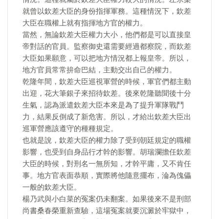
就曾以欽差大臣的身份指揮軍務。這種情況下，欽差
大臣在職權上就有指揮地方官的權力。
當然，無論欽差大臣權力大小，他們都是可以直接皇
帝對話的官員。監察御史還需要經過都察院，而欽差
大臣如果願意，可以把地方情況都上報皇帝。所以，
地方官員常常拚命巴結，主動交出自己的權力。
乾隆年間，欽差大臣巡視軍營的時候，軍官們都主動
出迎，花大筆銀子來招待欽差。後來乾隆聽聞後十分
生氣，認為派遣欽差大臣本來是為了提升軍隊戰鬥
力，結果反倒成了新危害。所以，才給出欽差大臣出
巡軍營應該遵守的種種規定。
也就是說，欽差大臣的權力除了受到朝廷規定的職權
影響，也受到自身品行才幹的影響。胡瑞瀾擔任欽差
大臣的時候，對刑名一無所知，才幹平庸，又不肯任
事。地方官表面恭順，實際將他隨意擺布，淪為傀儡
一般的欽差大臣。
楊乃武與小白菜的冤案仍未翻案。如果後來不是刑部
尚書桑春榮重新查驗，這場冤案就要沉澱於牢獄中，