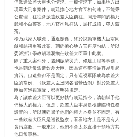
但派遣欽差大臣也分情況。一般情況下，如果地方出
現重大刑事案件，朝廷擔心地方官互相勾連，不能秉
公處理，往往會派遣欽差大臣前往。同治年間的楊乃
武和小白菜案，地方官徇私枉法，屈打成招，犯人蒙
冤。
楊乃武家人喊冤，通過關係，終於說動軍機大臣翁同
龢和慈禧重審此案。朝廷擔心地方官再度勾結，所以
委派浙江學政胡瑞瀾擔任欽差大臣重申此案。
除了重大案件外，遇到賑濟災荒、修建工程等事務，
也是朝廷常派遣欽差大臣。因為這些事情最容易引起
貪污。但這些都不是固定，只有巡視軍隊成為欽差大
臣的常例。《欽差大臣巡閱各省營伍例》對於欽差大
臣如何巡視軍隊，都有明確規定。
為了讓欽差大臣可以更好執行朝廷指令，清朝賦予他
們極大的權力。但是，欽差大臣本身是根據臨時任務
設置的，所以朝廷賦予他們的權力本身並不固定。有
一些欽差大臣只是巡視監察，看看地方上是不是有人
貪污腐敗。一般來說，他們不會太多直接干預地方其
他日常事務。