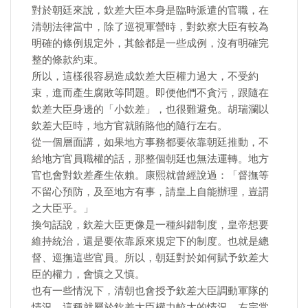
對於朝廷來說，欽差大臣本身是臨時派遣的官職，在
清朝法律當中，除了巡視軍營時，對欽察大臣有較為
明確的條例規定外，其餘都是一些成例，沒有明確完
整的條款約束。
所以，這樣很容易造成欽差大臣權力過大，不受約
束，進而產生腐敗等問題。即便他們不貪污，跟隨在
欽差大臣身邊的「小欽差」，也很難避免。胡瑞瀾以
欽差大臣時，地方官就賄賂他的隨行左右。
從一個層面講，如果地方事務都要依靠朝廷推動，不
給地方官員職權的話，那整個朝廷也無法運轉。地方
官也會對欽差產生依賴。康熙就曾經說過：「督撫等
不留心預防，及至地方有事，請皇上自能辦理，豈謂
之大臣乎。」
換句話說，欽差大臣更像是一種糾錯制度，皇帝想要
維持統治，還是要依靠原來規定下的制度。也就是總
督、巡撫這些官員。所以，朝廷對於如何賦予欽差大
臣的權力，會慎之又慎。
也有一些情況下，清朝也會授予欽差大臣調動軍隊的
情況。這種就屬於欽差大臣權力較大的情況。左宗棠