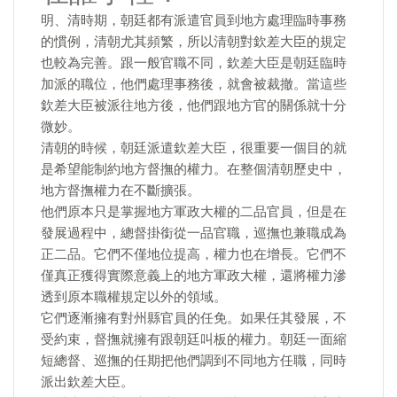
明、清時期，朝廷都有派遣官員到地方處理臨時事務
的慣例，清朝尤其頻繁，所以清朝對欽差大臣的規定
也較為完善。跟一般官職不同，欽差大臣是朝廷臨時
加派的職位，他們處理事務後，就會被裁撤。當這些
欽差大臣被派往地方後，他們跟地方官的關係就十分
微妙。
清朝的時候，朝廷派遣欽差大臣，很重要一個目的就
是希望能制約地方督撫的權力。在整個清朝歷史中，
地方督撫權力在不斷擴張。
他們原本只是掌握地方軍政大權的二品官員，但是在
發展過程中，總督掛銜從一品官職，巡撫也兼職成為
正二品。它們不僅地位提高，權力也在增長。它們不
僅真正獲得實際意義上的地方軍政大權，還將權力滲
透到原本職權規定以外的領域。
它們逐漸擁有對州縣官員的任免。如果任其發展，不
受約束，督撫就擁有跟朝廷叫板的權力。朝廷一面縮
短總督、巡撫的任期把他們調到不同地方任職，同時
派出欽差大臣。