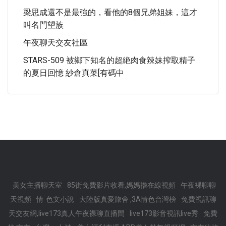
梁思成還不是最強的，看他的8個兄弟姐妹，這才
叫名門望族
午夜聊天交友社區
STARS-509 被鄉下知名的超絶肉食辣妹搾取精子
的夏日回憶 紗倉真菜[有碼中
美女主播聊天室
85街免費影片收看,媽媽擼在線視頻
午夜裸聊聊
天視頻
情˙色文小說
大陸版真愛旅舍 ,3A情色台灣榜
免費視訊聊
天交友網,live173真人午夜裸聊直播間
live173影音視訊live秀
免費