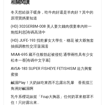
相關閱讀
冬天想給孩子暖身，吃牛肉好還是羊肉好？其中的
原理寶媽要知道
(HD) 302GERBM-008 美人妻欠錢肉償妻車內幹一
炮抵利息[有碼高清中
(HD) JUFE-193 找乾爹女大學生・穗花 被大爺無套
抽插調教性交淫蕩濕濡
MIAA-695 藏不住般勃起被侵犯 通學兩性具有少女
松本一香[有碼中文字幕]
AVSA-183 SUPER FISHEYE FETISHISM 迫力興奮
蜜接
鹹濕Play！大奶妹吃東西不忘露出乳暈 香蕉擋三
角洲好鹹濕啊
乳牛系櫻花妹挺「Fcup大胸器」任何奶罩來都罩不
住！只好露出來...