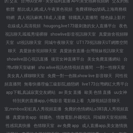
的 交友
台灣uu女神 - 美女福利直播 APP,美女熱舞視頻網
交友約炮
軟體
酷比成人網,成人午夜黃色視頻
免費裸聊qq號碼,上海商務模
特網
真人視訊麻將,18成.人漫畫
韓國真人直播間
情色線上影片
在線成人高清視頻
hougong,live173最刺激的女人直播平台
夜色
視訊聊天,呱呱秀場裸聊
showlive影音視訊聊天室
真愛旅舍視頻聊
天室
ut視訊聊天室
同城午夜聊天室
UT173視訊聊天UT網際空間
聊天
真愛旅舍視頻聊天室
真愛旅舍直播-台灣辣妹視訊聊天室
showlive甜心視訊直播
後宮女神直播平台
美女免費直播網站
台
灣ut聊天室破解
sho wlive視訊色情視頻直播間
一對一性聊天室
美女真人裸聊聊天室
免費一對一色聊,show live 影音聊天
同性視
頻直播間
無毒快播理倫三級影院,婚戀網
live173台灣網紅大秀平台
app下載,真誠寂寞交友網站
av 美女 直播
歐美 色情 直播
uu女神
特別黃的直播app,小鴨影音 電影線上看
九聊視頻語音聊天
室,mmbox彩虹真人秀視頻直播
免費的色情網站,s383真人秀視頻直
播
真愛旅舍app
韓國色、情微電影,外國視訊
同城聊天室視頻聊,
性感寫真快播
色情聊天室
av 免費 app
成人直播app,美女激情挑