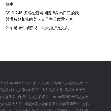
校生
SSIS-245 沉溺在酒精與賭博身為日工的我
與模特兒相當的美人妻子每天做愛人生
外拍昆淩性感惹禍 最大挫折是交友…
,情迷都市同城情人網
多人視頻聊天官網,成人色情影片
外
視訊妹影片,按摩全套影片
成人美女直播
高雄按摩半套
交友聊天室
台灣甜心女孩聊天室
momo520影音視訊美女
歐美免費成人片
類似真愛旅舍的聊天室夫妻秀聊天室
好聊
免費
成人午夜情色小說,美女在家內衣視頻跳舞
a383影音