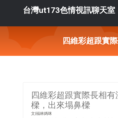
台灣ut173色情視訊聊天室
四維彩超跟實際
四維彩超跟實際長相有
樑，出來塌鼻樑
文|福林媽咪