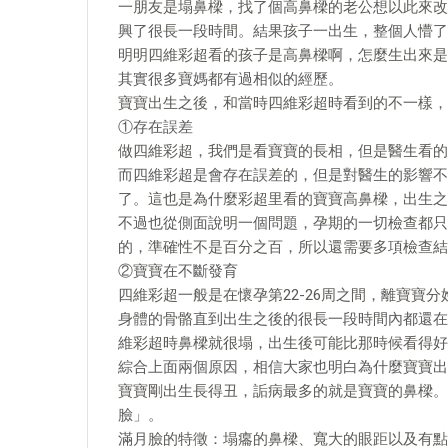
一朋友是塌鼻樑，找了個高鼻樑的老公想以此來改
興了很長一段時間。結果孩子一出生，整個人懵了
明明四維彩超看的孩子是高鼻樑啊，怎麼生出來是
其實很多寶媽都有過相似的經歷。
寶寶出生之後，和當時四維彩超時看到的不一樣，
①存在誤差
做四維彩超，我們是看寶寶的長相，但是醫生看的
而四維彩超是會存在誤差的，但是對醫生的影響不
了。這也是為什麼彩超里看的寶寶高鼻樑，出生之
不過也從側面說明一個問題，孕期的一切檢查都只
的，準確性不是百分之百，所以還需要多項檢查結
②寶寶在不斷發育
四維彩超一般是在懷孕第22-26周之間，離寶寶分
身體的骨骼直到出生之後的很長一段時間內都還在
維彩超時鼻樑就很塌，出生後可能比那時候看得好
綜合上面兩個原因，相信大家也明白為什麼寶寶出
寶寶剛出生長得丑，詬病最多的就是寶寶的鼻樑。
臉」。
滿月臉的特徵：塌癟的鼻樑、寬大的眼距以及有點