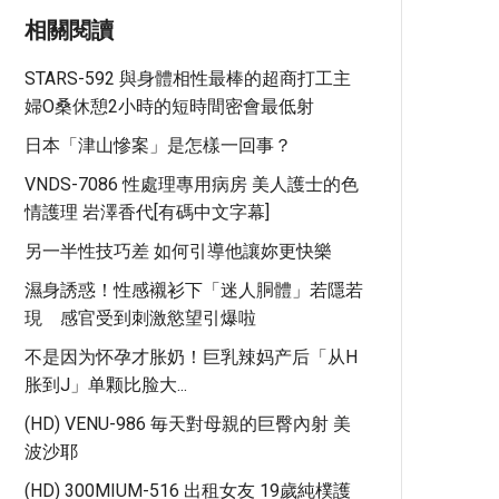
相關閱讀
STARS-592 與身體相性最棒的超商打工主
婦O桑休憩2小時的短時間密會最低射
日本「津山慘案」是怎樣一回事？
VNDS-7086 性處理專用病房 美人護士的色
情護理 岩澤香代[有碼中文字幕]
另一半性技巧差 如何引導他讓妳更快樂
濕身誘惑！性感襯衫下「迷人胴體」若隱若
現 感官受到刺激慾望引爆啦
不是因为怀孕才胀奶！巨乳辣妈产后「从H
胀到J」单颗比脸大...
(HD) VENU-986 毎天對母親的巨臀內射 美
波沙耶
(HD) 300MIUM-516 出租女友 19歲純樸護