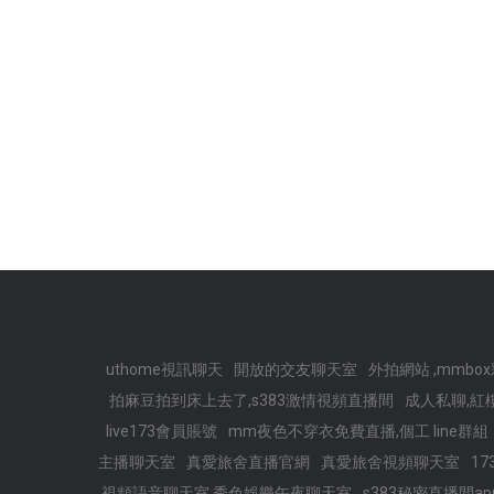
uthome視訊聊天
開放的交友聊天室
外拍網站 ,mmbo
拍麻豆拍到床上去了,s383激情視頻直播間
成人私聊,紅
live173會員賬號
mm夜色不穿衣免費直播,個工 line群組
主播聊天室
真愛旅舍直播官網
真愛旅舍視頻聊天室
1
視頻語音聊天室,秀色娛樂午夜聊天室
s383秘密直播間a