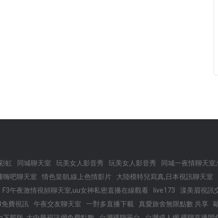
x彩虹
同城聊天室
玩美女人影音秀
玩美女人影音秀
同城一夜情聊天室
樓嗨吧聊天室
情色皇朝,線上色情影片
大陸模特兒寫真,日本視訊聊天室
F3午夜激情視頻聊天室,uu女神私密直播在線觀看
live173
漾美眉視訊
73免費視訊
午夜交友聊天室
一對多直播下載
真愛旅舍無限點數 共享
pp下載版 ,大中華視訊網免費點數
台灣裸聊平台
台灣成人網,裸聊直播間