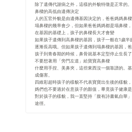
除了遺傳代謝病之外，這樣的外貌特徵是正常的。
鼻樑的高低由遺傳決定
人的五官外貌是由遺傳基因決定的，爸爸媽媽鼻樑
塌鼻樑的幾率會少，但如果爸爸媽媽都是塌鼻樑，
在基因的基礎上，孩子的鼻樑長大才會變
如果孩子遺傳到高鼻樑的基因，孩子一般在1歲半
逐漸長高哦。但如果孩子遺傳到塌鼻樑的基因，爸
孩子到青春期的時候，鼻骨就基本定型停止生長了
不要想著用「旁門左道」給寶寶高鼻樑
什麼用手捏、美鼻夾，這些東西沒一個靠譜的。基
成傷害。
四維彩超時孩子的樣貌不代表寶寶出生後的樣貌，
媽們也不要過於在意孩子的顏值，畢竟孩子健康是
對於孩子的樣貌，我一直堅持「腹有詩書氣自華」
途徑。