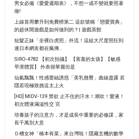
男女必備《愛愛週期表》，不想一成不變就要照著
做!
上線首周攀升到免費榜第二 這款號稱「戀愛寶典」
的超休閒遊戲是如何做到的？| 遊戲茶館
短髮正妹「全裸白虎照」外流！這組大尺度照狂到
連日本網友都在瘋傳…
SIRO-4782 【初次拍攝】 【害羞的女孩】【敏感
早泄體質】 外表很華麗但是
仙氣飄飄！性感蕾絲誘惑「美乳翹臀」曲線盡露 若
隱若現極致挑逗太上火
[HD] MIDV-139 禁欲 止不住的汗水！潮吹！愛液！
初次體液滿溢性交 宮
培養孩子的注意力，才是成長中重要的必修課，家
長千萬別大意
Ｄ槽女神「橋本有菜」來台灣啦！隱藏玄機的數學