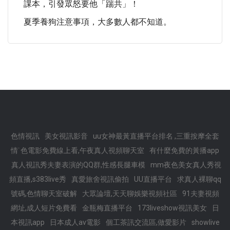
課本，引發眾怒要他「踹共」！
夏季養狗注意事項，大多數人都不知道。
色情視訊
美女視訊影音
uu女神最黃直播平台排名 ,三重按摩全套
情˙色電影免費線上看,午夜真人視頻聊天室
有什麼免費的黃播app
真人視訊秀夫妻表演的QQ群,性感長腿車模
mm夜色美女真人秀視
頻直播,s383live秀
真愛旅舍視訊偷拍
UU直播平台
求真人裸聊qq
號碼,色情聊天室破解
大眾論壇,天天聊娛樂視頻社區
91夫妻視頻
網址,成人短片免費看
金瓶梅直播平台
173liveshow視訊美女
日
本視訊app
日本成人av電影
個工茶訊交流區,做愛影片
showlive