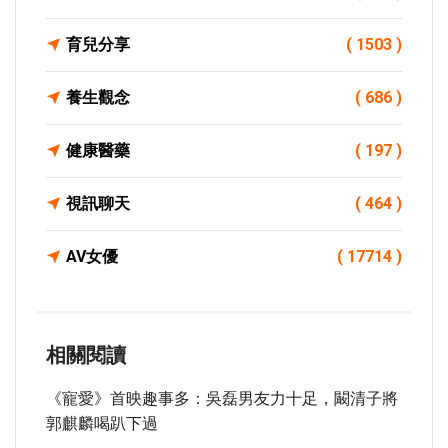
育兒分享
( 1503 )
養生觀念
( 686 )
健康醫藥
( 197 )
視訊聊天
( 464 )
AV女優
( 17714 )
相關閱讀
《寵愛》首映趣事多：吳磊男友力十足，闞清子將
郭麒麟喝趴下過