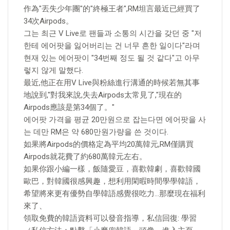
作為"丟失少年團"的"終極王者",RM坦言最近已經買了
34次Airpods。
그는 최근 V Live로 팬들과 소통의 시간을 갖던 중 "저
한테 에어팟을 잃어버리는 건 너무 흔한 일이다"라며
현재 있는 에어팟이 "34번째 정도 될 것 같다"고 아무
렇지 않게 말했다.
最近,他正在用V Live與粉絲進行溝通的時候若無其事
地說到,"對我來說,失去Airpods太常見了,"現在的
Airpods應該是第34個了。"
에어팟 가격을 평균 20만원으로 잡는다면 에어팟을 사
는 데만 RM은 약 680만원가량을 쓴 것이다.
如果將Airpods的價格定為平均20萬韓元,RM僅購買
Airpods就花費了約680萬韓元左右。
如果你跟小編一樣，飯隨愛豆，喜歡韓劇，喜歡韓國
歐巴，對韓國很感興趣，想利用閑暇時間學學韓語，
希望將來更有優勢自學韓語感覺很吃力…那麼現在福利
來了、
領取免費的韓語資料可以發音指導，私信回復: 學習