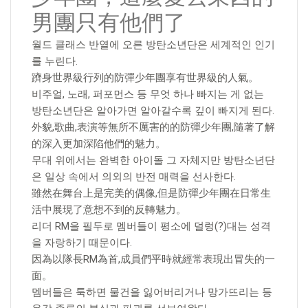
男團只有他們了
월드 클래스 반열에 오른 방탄소년단은 세계적인 인기
를 누린다.
躋身世界級行列的防彈少年團享有世界級的人氣。
비주얼, 노래, 퍼포먼스 등 무엇 하나 빠지는 게 없는
방탄소년단은 알아가면 알아갈수록 깊이 빠지게 된다.
外貌,歌曲,表演等無所不厲害的的防彈少年團,隨著了解
的深入更加深陷他們的魅力。
무대 위에서는 완벽한 아이돌 그 자체지만 방탄소년단
은 일상 속에서 의외의 반전 매력을 선사한다.
雖然在舞台上是完美的偶像,但是防彈少年團在日常生
活中展現了意想不到的反轉魅力。
리더 RM을 필두로 멤버들이 평소에 덜렁(?)대는 성격
을 자랑하기 때문이다.
因為以隊長RM為首,成員們平時就經常表現出冒失的一
面。
멤버들은 툭하면 물건을 잃어버리거나 망가뜨리는 등