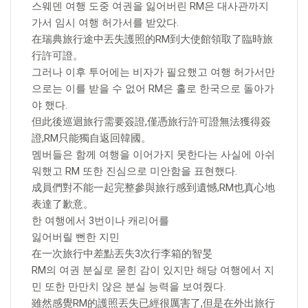
스웨덴 여행 도중 여권을 잃어버린 RM은 대사관까지
가서 임시 여행 허가서를 받았다.
在瑞典旅行途中丟失護照的RM到大使館領取了臨時旅
行許可證。
그러나 이후 투어에는 비자가 필요했고 여행 허가서만
으로는 이를 받을 수 없어 RM은 홀로 한국으로 돌아가
야 했다.
但此後巡迴旅行需要簽證,僅憑旅行許可證無法獲得簽
證,RM只能獨自返回韓國。
멤버들은 함께 여행을 이어가지 못한다는 사실에 아쉬
워했고 RM 또한 진심으로 미안함을 표현했다.
成員們對不能一起完整參與旅行感到遺憾,RM也真心地
表達了歉意。
한 여행에서 3번이나 캐리어를
잃어버릴 뻔한 지민
在一次旅行中差點丟失3次行李箱的智旻
RM의 여권 분실로 묻힌 감이 있지만 해당 여행에서 지
민 또한 만만치 않은 분실 능력을 보여줬다.
雖然感覺RM的護照丟失已經很厲害了,但是在外出旅行