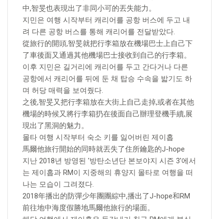
中,智旻也表現出了非同小可的丟失能力。
지민은 여행 시작부터 캐리어를 공항 버스에 두고 내
려 다른 공항 버스를 통해 캐리어를 전달받았다.
從旅行的開頭,智旻就把行李箱放在機場巴士上自己下
了車後面又通過其他機場巴士接收到自己的行李箱。
이후 지민은 길거리에 캐리어를 두고 간다거나 다른
공항에서 캐리어를 뒤에 둔 채 탑승 수속을 밟기도 하
며 허당 매력을 보여줬다.
之後,智旻又把行李箱放在大街上自己走掉,或者在其他
機場的時候又將行李箱扔在後面自己辦理登機手續,展
現出了黑洞的魅力。
몰타 여행 시작부터 숙소 키를 잃어버린 제이홉
馬爾他旅行開始的同時就丟失了住所鑰匙的J-hope
지난 2018년 방영된 '방탄소년단 본보야지 시즌 3'에서
는 제이홉과 RM이 지중해의 휴양지 몰타로 여행을 떠
나는 모습이 그려졌다.
2018年播出的防彈少年團團綜中,播出了J-hope和RM
前往地中海度假勝地馬爾他旅行的場面。