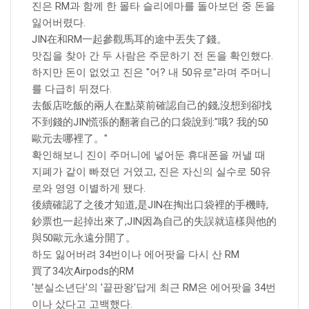
진은 RM과 함께 한 몰타 슬리에마를 돌아보던 중 돈을
잃어버렸다.
JIN在和RM一起參觀馬耳的途中丟失了錢。
맛집을 찾아 간 두 사람은 주문하기 전 돈을 확인했다.
하지만 돈이 없었고 진은 "어? 내 50유로"라며 주머니
를 다급히 뒤졌다.
去飯店吃飯的兩人在點菜前確認自己的錢,沒想到卻找
不到錢的JIN慌張的翻著自己的口袋說到:"哦? 我的50
歐元去哪裡了。"
확인해보니 진이 주머니에 넣어둔 휴대폰을 꺼낼 때
지폐가 같이 빠졌던 거였고, 진은 자신의 실수로 50유
로와 영영 이별하게 됐다.
後續確認了之後才知道,是JIN在掏出口袋裡的手機時,
鈔票也一起掉出來了,JIN因為自己的失誤就這樣與他的
與50歐元永遠分開了。
하도 잃어버려 34번이나 에어팟을 다시 산 RM
買了34次Airpods的RM
'분실소년단'의 '끝판왕'답게 최근 RM은 에어팟을 34번
이나 샀다고 고백했다.