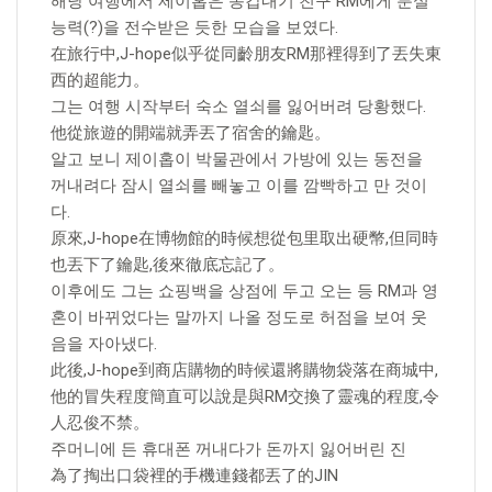
해당 여행에서 제이홉은 동갑내기 친구 RM에게 분실
능력(?)을 전수받은 듯한 모습을 보였다.
在旅行中,J-hope似乎從同齡朋友RM那裡得到了丟失東
西的超能力。
그는 여행 시작부터 숙소 열쇠를 잃어버려 당황했다.
他從旅遊的開端就弄丟了宿舍的鑰匙。
알고 보니 제이홉이 박물관에서 가방에 있는 동전을
꺼내려다 잠시 열쇠를 빼놓고 이를 깜빡하고 만 것이
다.
原來,J-hope在博物館的時候想從包里取出硬幣,但同時
也丟下了鑰匙,後來徹底忘記了。
이후에도 그는 쇼핑백을 상점에 두고 오는 등 RM과 영
혼이 바뀌었다는 말까지 나올 정도로 허점을 보여 웃
음을 자아냈다.
此後,J-hope到商店購物的時候還將購物袋落在商城中,
他的冒失程度簡直可以說是與RM交換了靈魂的程度,令
人忍俊不禁。
주머니에 든 휴대폰 꺼내다가 돈까지 잃어버린 진
為了掏出口袋裡的手機連錢都丟了的JIN