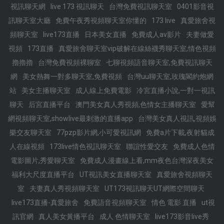
視訊聊天網
live 173 視訊聊天
台灣免費視訊聊天室
0401影音視
訊聊天室大廳
免費午夜秀視頻聊天室你懂的
173 live
真愛旅舍視
頻聊天室
live173直播
日本美女直播
免費成人av影片
夫妻做愛
視頻
173直播
真愛旅舍聊天室vip破解在線絲襪秀聊天室,情色視頻
擼擼擼
台灣免費視頻裸聊室
七聊視頻語音聊天室,免費視訊聊天
網
美女熱舞一對多聊天室,免費視頻
台灣uu聊天室,玫瑰閣約炮網
站
美女主播聊天室
成人線上免費電影
冷宮直播小說,一對一視訊
聊天
后宮直播平台
澳門美女真人秀視頻,色情女主播聊天室
愛幫
網視頻聊天室,showlive最刺激的直播app
台灣美女真人視訊,視頻娛
樂交友聊天室
77pzp影片網,小可愛視訊網
免費a片下載,夜射貓成
人在線視頻
173live情色視訊聊天室
聯誼性愛交友
免費成人色情
電影圖片,秀愛聊天室
免費成人漫畫線上看,mm夜色台灣深夜美女
福利大尺度直播平台
UT視訊美女直播聊天室
真愛旅舍視頻聊天
室
夫妻真人秀視頻聊天室
UT173視訊聊天UT網際空間聊天
live173直播-真愛旅舍
免費語音視頻聊天室
情色 電影 直播
ut視
訊官網
真人美女黃播平台
成人 色情聊天室
live173影音live秀