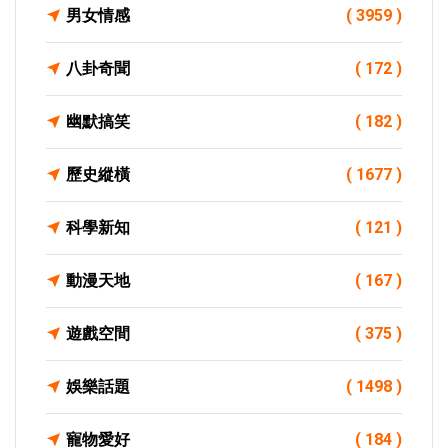
男女情感
( 3959 )
八卦奇聞
( 172 )
幽默搞笑
( 182 )
歷史縱橫
( 1677 )
科學新知
( 121 )
動漫天地
( 167 )
遊戲空間
( 375 )
娛樂話題
( 1498 )
寵物愛好
( 184 )