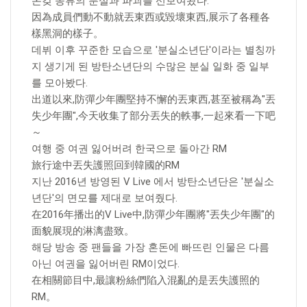
온갖 종류의 분실과 파괴를 선보여왔다.
因為成員們動不動就丟東西或毀壞東西,展示了各種各
樣黑洞的樣子。
데뷔 이후 꾸준한 모습으로 '분실소년단'이라는 별칭까
지 생기게 된 방탄소년단의 수많은 분실 일화 중 일부
를 모아봤다.
出道以來,防彈少年團堅持不懈的丟東西,甚至被稱為"丟
失少年團",今天收集了部分丟失的軼事,一起來看一下吧
～
여행 중 여권 잃어버려 한국으로 돌아간 RM
旅行途中丟失護照回到韓國的RM
지난 2016년 방영된 V Live 에서 방탄소년단은 '분실소
년단'의 면모를 제대로 보여줬다.
在2016年播出的V Live中,防彈少年團將"丟失少年團"的
面貌展現的淋漓盡致。
해당 방송 중 팬들을 가장 혼돈에 빠뜨린 인물은 다름
아닌 여권을 잃어버린 RM이었다.
在相關節目中,最讓粉絲們陷入混亂的是丟失護照的
RM。