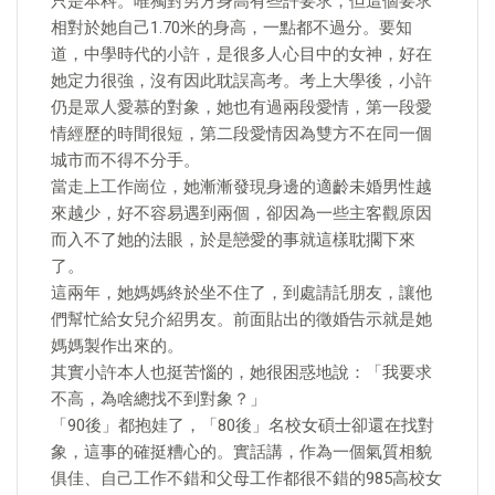
只是本科。唯獨對男方身高有些許要求，但這個要求
相對於她自己1.70米的身高，一點都不過分。要知
道，中學時代的小許，是很多人心目中的女神，好在
她定力很強，沒有因此耽誤高考。考上大學後，小許
仍是眾人愛慕的對象，她也有過兩段愛情，第一段愛
情經歷的時間很短，第二段愛情因為雙方不在同一個
城市而不得不分手。
當走上工作崗位，她漸漸發現身邊的適齡未婚男性越
來越少，好不容易遇到兩個，卻因為一些主客觀原因
而入不了她的法眼，於是戀愛的事就這樣耽擱下來
了。
這兩年，她媽媽終於坐不住了，到處請託朋友，讓他
們幫忙給女兒介紹男友。前面貼出的徵婚告示就是她
媽媽製作出來的。
其實小許本人也挺苦惱的，她很困惑地說：「我要求
不高，為啥總找不到對象？」
「90後」都抱娃了，「80後」名校女碩士卻還在找對
象，這事的確挺糟心的。實話講，作為一個氣質相貌
俱佳、自己工作不錯和父母工作都很不錯的985高校女