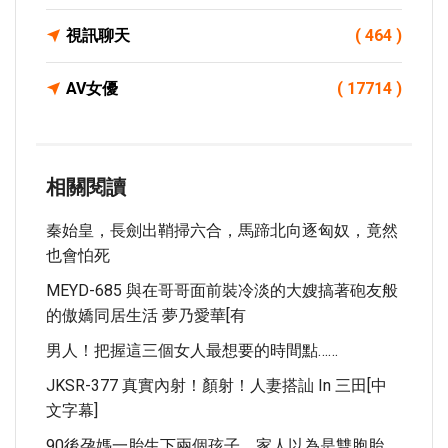
視訊聊天
( 464 )
AV女優
( 17714 )
相關閱讀
秦始皇，長劍出鞘掃六合，馬蹄北向逐匈奴，竟然
也會怕死
MEYD-685 與在哥哥面前裝冷淡的大嫂搞著砲友般
的傲嬌同居生活 夢乃愛華[有
男人！把握這三個女人最想要的時間點……
JKSR-377 真實內射！顏射！人妻搭訕 In 三田[中
文字幕]
90後孕媽一胎生下兩個孩子，家人以為是雙胞胎，