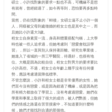
碩士，小許找對象的要求一點也不高，可機緣不是想
有就有，曾經錯過了，如今再等到，恐怕要再多點時
間。
當然，仍在找對象的「80後」女碩士遠不止小許一個
人，同樣被父母到處徵婚的程女士也是其中之一，而
且她比小許還大3歲。
程女士自身素質一流，身高和體重搭配勻稱，上大學
時也被一些人追求過，但她考慮到「戀愛會耽誤學
習」，所以一直與別人保持著距離。研究生畢業後，
她進入了省城的一所三甲醫院，待遇好，也很有地
位。大概是因為比較自信，程女士對男方的要求要比
小許高些。不過，程女士在年齡上幾乎沒有任何優
勢，應該考慮適當降低標準。
不管怎麼說，小許和程女士都是非常優秀的女性，她
們至今沒有戀愛，或是因為錯過了機緣，或是因為把
所有精力都放在了學習上，沒有考慮過戀愛。她們在
學業和事業上取得了很大的成功，被人們艷羨，但她
們的情感之路還在苦苦摸索中，不知道要到什麼時
候，她們才能找到合適的那個他。