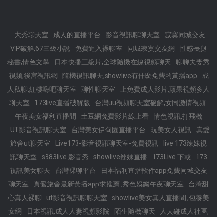
大秀聊天室
成人的直播平台
影音視訊聊聊天室
寂寞同城交友
VIP破解,67三級小說
免費進入裸聊室
同城寂寞交友網
性感長腿
秘書,情色文學
日本快播三級片,全球隨機在線視頻聊天
聊聊夫妻秀
視頻,後宮視訊網
隨機視訊聊天,showlive有什麼免費的黃播app
成
人私聊,紅樓嗨吧聊天室
聊性聊天室
上免費成人影片,蘋果視頻多人
聊天室
173live直播破解版
台灣uu視頻聊天室破解,女同激情視頻
午夜美女福利直播間
土豆網免費影片線上看
情色視訊,打飛機
UT影音視訊聊天室
台灣美女伊甸園直播平台
玩美女人視訊
真愛
旅舍ut聊天室
Live173-影音視訊聊天室-免費視訊
live 173辣妹視
訊聊天室
s383live 影音秀
showlive辣妹直播
173Live 下載
173
視訊美女聊天
台灣裸聊平台
日本福利直播軟件app免費同城交友
聊天室
真愛旅舍最新黃播app求推薦 ,秀色娛樂午夜聊天室
台灣甜
心真人裸聊
ut影音視訊聊聊天室
showlive美女真人直播間 ,包養美
女網
日本視訊,成人人妻視頻影院
陌生隨機聊天
人人碰成人社區,