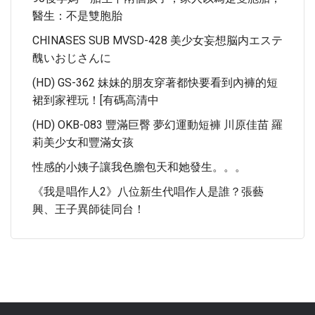
醫生：不是雙胞胎
CHINASES SUB MVSD-428 美少女妄想脳内エステ
醜いおじさんに
(HD) GS-362 妹妹的朋友穿著都快要看到內褲的短
裙到家裡玩！[有碼高清中
(HD) OKB-083 豐滿巨臀 夢幻運動短褲 川原佳苗 羅
莉美少女和豐滿女孩
性感的小姨子讓我色膽包天和她發生。。。
《我是唱作人2》八位新生代唱作人是誰？張藝
興、王子異師徒同台！