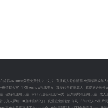
在線聊,avcome愛薇免費影片中文片
直播真人秀你懂得,免費嘟嘟成年人
一夜情聊天室
173liveshow視訊美女
真愛旅舍直播真人
真愛旅舍軟件a
室
破解視訊聊天室
live173影音視訊live秀
台灣戀戀視頻聊天室
成人
灣甜心真人裸聊
ut直播官網入口
真愛旅舍點數如何刷
85街成人av影片
 ,mm夜色大尺度直播平台app大全
色波霸影院,live173色黃直播app
玫瑰