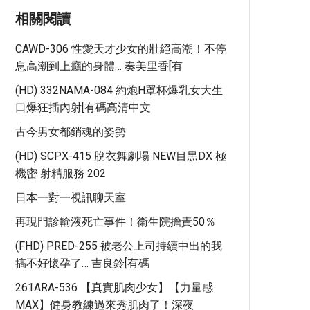
相關閱讀
CAWD-306 性愛天才少女的壯絕高潮！不停
息高潮到上癮的身體… 奏美里香[有
(HD) 332NAMA-084 約炮H罩杯爆乳女大生
口爆狂插內射[有碼高清中文
古今男女都銷魂的姿勢
(HD) SCPX-415 脫衣舞劇場 NEW目黒DX 極
機密 射精服務 202
日本一對一視訊聊天室
再現門診輸液死亡事件！衛生院擔責50％
(FHD) PRED-255 被老公上司持續中出的我
搞不好懷孕了… 吉良鈴[有碼
261ARA-536 【真實肌肉少女】【力量感
MAX】健身教練過來秀肌肉了！深夜