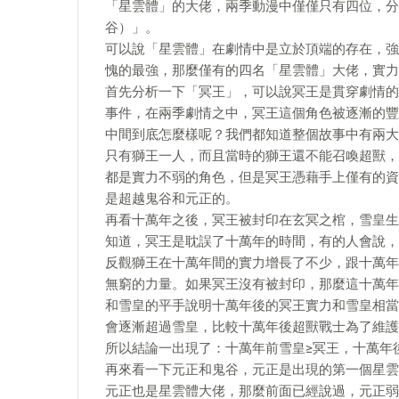
「星雲體」的大佬，兩季動漫中僅僅只有四位，分
谷）」。
可以說「星雲體」在劇情中是立於頂端的存在，強
愧的最強，那麼僅有的四名「星雲體」大佬，實力
首先分析一下「冥王」，可以說冥王是貫穿劇情的
事件，在兩季劇情之中，冥王這個角色被逐漸的豐
中間到底怎麼樣呢？我們都知道整個故事中有兩大
只有獅王一人，而且當時的獅王還不能召喚超獸，
都是實力不弱的角色，但是冥王憑藉手上僅有的資
是超越鬼谷和元正的。
再看十萬年之後，冥王被封印在玄冥之棺，雪皇生
知道，冥王是耽誤了十萬年的時間，有的人會說，
反觀獅王在十萬年間的實力增長了不少，跟十萬年
無窮的力量。如果冥王沒有被封印，那麼這十萬年
和雪皇的平手說明十萬年後的冥王實力和雪皇相當
會逐漸超過雪皇，比較十萬年後超獸戰士為了維護
所以結論一出現了：十萬年前雪皇≥冥王，十萬年
再來看一下元正和鬼谷，元正是出現的第一個星雲
元正也是星雲體大佬，那麼前面已經說過，元正弱