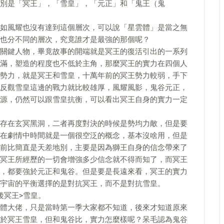
別是「冥王」，「雪皇」，「元正」和「鬼王（鬼
如風耀也沒有達到這個層次，可以說「星雲體」是當之無
也分不同的層次，究竟誰才是最強的那個呢？
關鍵人物，畢竟故事的開端就是冥王的復活引出的一系列
滿，塑造的程度也不低於主角，那麼冥王的實力在四個人
勢力，就是冥王和雪皇，十萬年前的冥王勢力較弱，手下
反觀雪皇這邊的戰力就比較雄厚，風耀風影，鬼谷元正，
源，仍然可以跟雪皇抗衡，可以看出冥王自身的實力一定
存在玄冥黑洞，二者再度對決的時候是勢均力敵，但是要
在劇情中時間就是一個很空泛的概念，基本沒啥用，但是
前比簡直是天差地別，主要是因為獅王自身的信念帶來了
冥王所經歷的一切會增強多少信念就不得而知了，而冥王
，都要強於元正和鬼谷。但是要是長遠來看，冥王的實力
宇宙的平衡選擇的是對抗冥王，而不是對抗雪皇。
後冥王>雪皇。
體大佬，只是當時第一季大家都不知道，後來才知道原來
於冥王雪皇，但和鬼谷比，實力怎麼樣呢？呆毛認為鬼谷