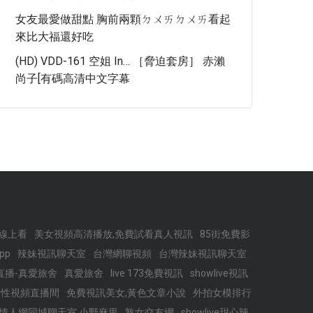
女友最愛做甜點 胸前兩顆ㄉㄨㄞㄉㄨㄞ看起
來比大福還好吃
(HD) VDD-161 空姐 In… ［脅迫套房］ 赤瀨
尚子[有碼高清中文字幕
線上看
美女視頻高清播放,免費試看真人視訊
85街免費影
pp
辣妹視訊聊天室
台灣網聊視頻
台灣辣妹視訊聊天室
直播-真愛旅舍
真愛旅舍
live 173免費視訊
showlive視訊
同性視頻直播間
免費視訊美女,黃色文章小說
外拍女模排行
情人網同城聊天室,小野麻里
熟女交友網
showlive甜心辣