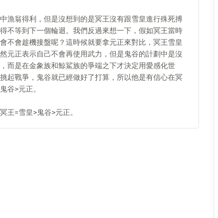
中漁翁得利，但是沒想到的是冥王沒有跟雪皇進行殊死搏
得不等到下一個輪迴。我們反過來想一下，假如冥王當時
會不會趁機接盤呢？這時候就要拿元正來對比，冥王雪皇
然元正表示自己不會再使用武力，但是鬼谷的計劃中是沒
，而是在金象族和鯨鯊族的爭端之下才決定用愛感化世
挑起戰爭，鬼谷就已經做好了打算，所以他是有信心在冥
鬼谷>元正。
冥王=雪皇>鬼谷>元正。