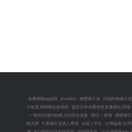
免費裸聊qq號碼
showlive
網愛聊天室
同城約炮聊天室
片收看,媽媽擼在線視頻
後宮日本免費色情直播網站,同城
一夜晴同城約炮網,力的情色漫畫
尋找 一夜情
網愛聊天
聊天網
午夜聊天室真人秀場
ut成人平台
台灣論壇-台
榜 ,冰心聊視頻語音聊天室
同城聊天室
uu女神裸播app