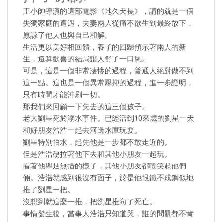
王小帥導演的這部電影《地久天長》，講的就是一個
失獨家庭的遭遇，夫妻兩人從痛不欲生到最終放下，
原諒了他人也與自己和解。
生活更以美好相回饋，養子的回歸預示著兩人的新
生，還算歡喜的結局讓人舒了一口氣。
可是，這是一個非常凄慘的過程，普通人絕對做不到
這一點。這也是一個異常壓抑的過程，進一步證明，
只有時間才能沖刷一切。
那我們來回顧一下失去的這三個孩子。
老大劉星死於溺水事件。已經活到10來歲的劉星一天
和好朋友浩浩一起去河邊水庫玩耍。
劉星特別怕水，起先他是一步都不敢走近的。
但是浩浩硬拉著他下去和其他小朋友一起玩。
看著他舉足無措的樣子，其他小朋友都嘲笑起他們
倆。浩浩就感到很沒有面子，於是他恨鐵不成鋼似地
推了劉星一把。
沒想到就這麼一推，把劉星推向了死亡。
事情發生後，當事人浩浩只知道哭，誰的問題都不肯