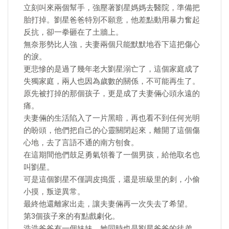
立刻叫來兩個幫手，強壓著劉星媽媽去醫院，準備把
胎打掉。劉星爸爸特別不願意，他差點動用暴力奮起
反抗，卻一拳砸在了土牆上。
無奈形勢比人強，夫妻兩個只能默默地吞下這把傷心
的淚。
更悲慘的是過了幾年老大劉星溺亡了，這個家庭成了
失獨家庭，兩人也因為歲數的關係，不可能再生了。
原先被打掉的那個孩子，更是成了夫妻倆心頭永遠的
痛。
夫妻倆的生活陷入了一片黑暗，再也看不到任何光明
的盼頭，他們把自己的心靈關閉起來，離開了這個傷
心地，去了言語不通的南方刨食。
在這期間他們鼓足勇氣領養了一個男孩，給他取名也
叫劉星。
可是這個劉星不僅調皮搗蛋，還是班級里的刺，小偷
小摸，叛逆異常。
最終他還離家出走，讓夫妻倆再一次失去了希望。
第3個孩子來的有點戲劇化。
浩浩爸爸有一個妹妹，她同時也是劉星爸爸的徒弟，