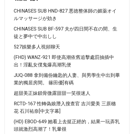
CHINASES SUB HND-827 悪徳整体師の媚薬オイ
ルマッサージが効き
CHINASES SUB BF-597 夫が四日間不在の間、生
徒と夢中で中出しし
527娛樂多人視頻聊天
(FHD) WANZ-921 即使高潮依舊追擊處罰抽插中
出！淫亂女僕鬼爆高潮乳便
JUQ-088 拿到備份鑰匙的人妻、與男學生中出到畢
業的獨居房間。 篠田優[有碼
超甜美正妹鎖骨微露甜甜一笑很迷人
RCTD-167 性轉偽娘潛入搜查官 吉川愛美 三原穗
花 石川祐奈[中文字幕]
(HD) EBOD-649 她看上去挺正經的，結果一玩弄乳
頭就激烈高潮了！乳暈很