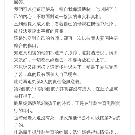
回答。
我們可以把這理解為一種自我保護機制，他封閉了自
己的內心，不敢面對這一慘淡的事實和真相。
直到他長大成人後，看著自己的母親在懊惱中死掉，
終於決定說出事實的真相。
這是浩浩對自己的救贖，卻再一次扒拉開夫妻倆快要
癒合的傷口。
知道真相後的他們卻選擇了原諒，還對浩浩說，講出
來就好，一切都已經過去，不要再放在心上了。
不原諒又能怎樣？這麼多年過去了，受盡了委屈受盡
了苦，真的只有兩個人自己明白。
此時再追究第3人的責任毫無意義。
第2個孩子和第3個孩子其實都沒有成人，在肚子里就
被打掉了。
劉星媽媽懷第2個孩子的時候，正是在計劃生育剛剛實
行的年代。
這時候老大還沒有死，按政策他們是不可以懷第2個孩
子的。
作為廠里抓計劃生育的幹部，浩浩媽媽得知情況後，