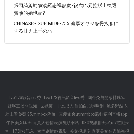
張雨綺剪魷魚湊羅志祥熱度?被袁巴元控訴出軌還
賣慘的她也配?
CHINASES SUB MIDE-755 濃厚オヤジを骨抜きに
する甘え上手のパ
live173影音live秀
live173視訊影音live秀
國外免費開放裸聊室
裸聊直播間視頻
世界第一中文成人,偷拍自拍咪咪網
波多野結衣
線上看免費 85,mmbox彩虹
真愛旅舍ut,mmbox彩虹福利直播app
午夜美女聊天qq,真人色情表演視頻網站
080視訊聊天室,u.7遊戲天
堂
173live訊息
台灣劇情av電影
美女視訊室,寂寞美女在家跳舞視