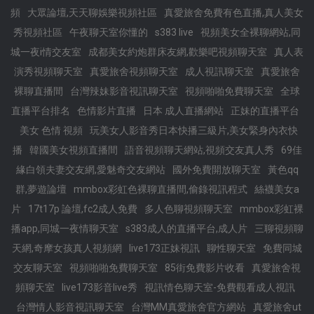
頻
大眾論壇,天天聊娛樂視頻社區
真愛旅舍免費有色直播,真人美女
秀視頻社區
午夜聊天室你懂的
s383 live
視頻美女全裸聊網站,同
城一夜i情交友室
成都美女約炮群床友網,歡樂吧視頻聊天室
真人表
演秀視頻聊天室
真愛旅舍視頻聊天室
成人視訊聊天室
真愛旅舍
裸聊直播間
台灣辣妹影音視訊聊天室
視頻啪啪免費聊天室
全球
直播平台排名
色情影片直播
日本 成人直播網站
正妹的直播平台
美女 色情 視頻
玩美女人影音秀日本快播三級片,美女緊身內衣快
播
韓國美女視頻直播間
語音視頻聊天網站,視頻交友真人秀
69佳
緣白領夫妻交友網,愛魅奇交友網站
國外免費開放聊天室
黃色qq
群,夢遊論壇
mmbox彩虹色裸聊直播間,偷錄視訊程式
絲襪美女a
片
17t17p 論壇,fc2成人免費
多人色聊視頻聊天室
mmbox彩虹裸
播app,同城一夜情聊天室
s383成人的直播平台,成人片
三聊視頻聊
天網,奇摩女孩真人視頻網
live173正妹視訊
聊性聊天室
免費同城
交友聊天室
視頻啪啪免費聊天室
85街免費影片收看
真愛旅舍視
頻聊天室
live173影音live秀
視訊情色聊天室-免費觀看成人視訊
台灣情人影音視訊聊天室
台灣MM真愛旅舍官方網站
真愛旅舍ut