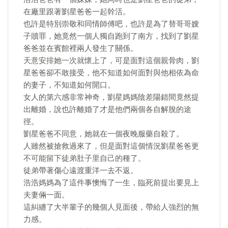
在廠里跟著劉星爸爸一起幹活。
也許是特別崇敬和同情師傅吧，也許是為了替哥哥嫂
子贖罪，她竟然一個人獨自跑到了南方，找到了劉星
爸爸並在賓館裡兩人發生了關係。
天意安排她一次就懷上了，可是面對這個親骨肉，劉
星爸爸卻不敢接受，他不知道如何面對與他相依為命
的妻子，不知道如何開口。
女人的第六感非常神奇，劉星媽媽陰差陽錯間竟然提
出離婚，說也許離婚了才是他們兩個各自解脫的途
徑。
劉星爸爸不同意，她就在一個夜晚服藥自殺了。
人雖然被搶救過來了，但是面對這個情況劉星爸爸更
不可能留下徒弟肚子里自己的種了。
徒弟帶著傷心遠渡重洋一去不返。
浩浩媽媽為了這件事懊悔了一生，臨死前提出要見上
夫妻倆一面。
這糾纏了大半輩子的幾個人見面後，帶給人強烈的無
力感。