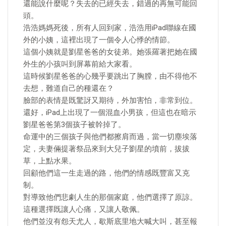
還能說什麼呢？失去的已經失去，錯過的再無可能回
頭。
浩浩媽媽死後，所有人回到家，浩浩用iPad聯線在國
外的小姨，這裡出現了一個令人心悸的情節。
這個小姨就是劉星爸爸的女徒弟。她張羅著把她在國
外生的小孩叫到屏幕前給大家看。
這時候劉星爸爸的心幾乎要跳出了胸膛，由不得他不
去想，難道自己的種還在？
臉部的表情是既驚訝又期待，外加害怕，非常到位。
還好，iPad上出現了一個混血小男孩，但這也在暗示
劉星爸爸第3個孩子被幹掉了。
命運中的三個孩子與他們都擦肩而過，當一切塵埃落
定，夫妻倆提著祭品來到大兒子劉星的墳前，拔拔
草，上點水果。
回顧他們這一生走過的路，他們的情感既豐富又克
制。
對導致他們悲劇人生的那個家庭，他們選擇了原諒。
這種選擇既讓人心痛，又讓人敬佩。
他們並沒有怨天尤人，歇斯底里地大喊大叫，甚至報